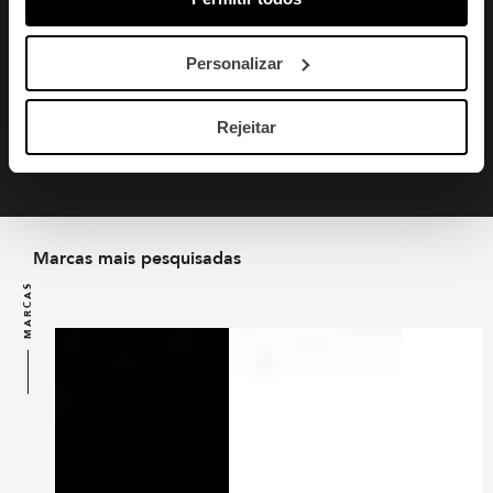
Personalizar
A Odisseia
Calle Málaga
Homem-Aranha - Um
Consultar bilheteira
M/14
Novo Dia
Consultar bilheteira
Rejeitar
Marcas mais pesquisadas
MARCAS